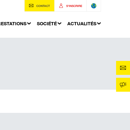
CONTACT
S'INSCRIRE
RESTATIONS
SOCIÉTÉ
ACTUALITÉS
ose de conduites et de
analisations
ranchements particuliers
écurisation de fouilles
n bois
Géotechnique
tanchéification de bâtiments
Système de coffrage
Système de blindage
S DE
nchée