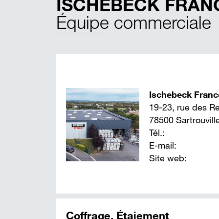
ISCHEBECK FRAN
Po
C
Équipe commerciale
A
SÉ
B
Sy
Pa
de
Ischebeck Franc
Pa
19-23, rue des R
78500 Sartrouvill
N
Tél.:
C
E-mail:
L
Site web:
Le
Le
Coffrage, Étaiement